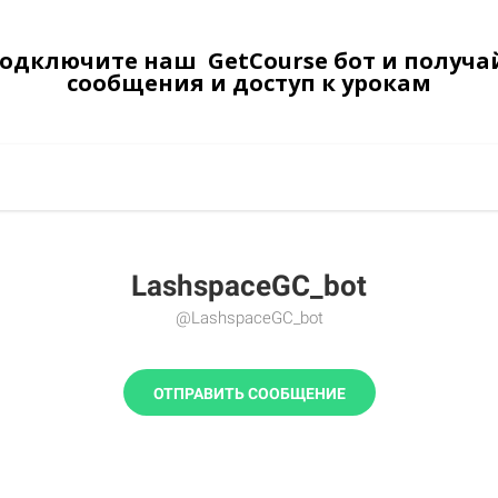
Подключите наш GetCourse бот и получа
сообщения и доступ к урокам
LashspaceGC_bot
@LashspaceGC_bot
ОТПРАВИТЬ СООБЩЕНИЕ