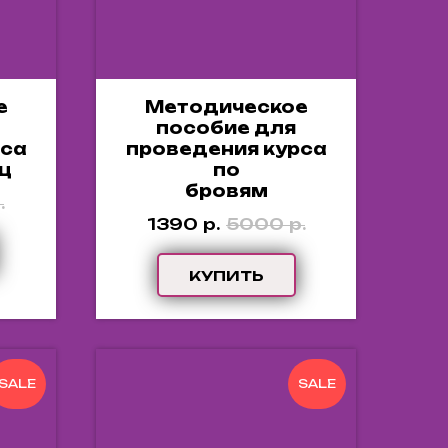
е
Методическое
пособие для
рса
проведения курса
ц
по
бровям
.
1390
р.
5000
р.
КУПИТЬ
SALE
SALE