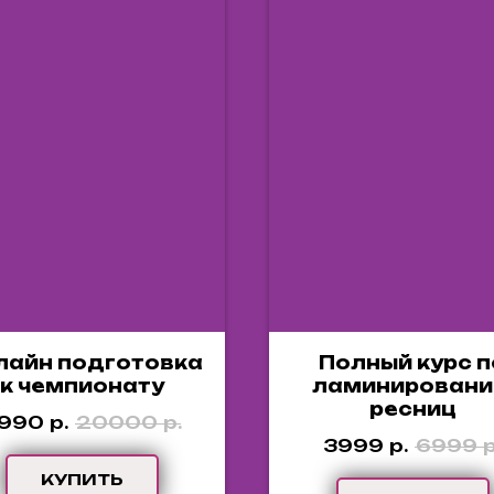
лайн подготовка
Полный курс п
к чемпионату
ламинирован
ресниц
990
р.
20000
р.
3999
р.
6999
р
КУПИТЬ