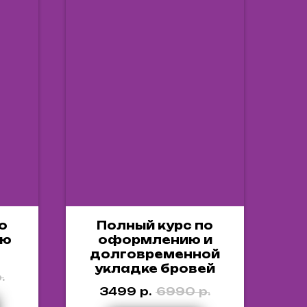
о
Полный курс по
ию
оформлению и
долговременной
укладке бровей
.
3499
р.
6990
р.