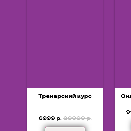
Тренерский курс
Он
9
6999
р.
20000
р.