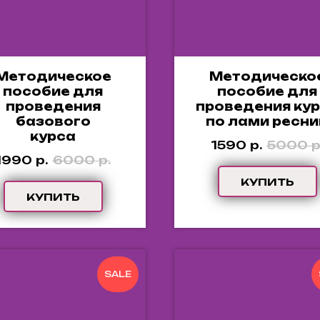
Методическое
Методическо
пособие для
пособие для
проведения
проведения ку
базового
по лами ресни
курса
1590
р.
5000
р
1990
р.
6000
р.
КУПИТЬ
КУПИТЬ
SALE