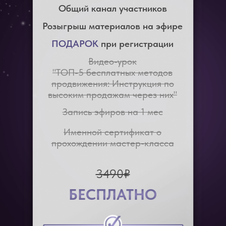
Общий канал участников
Розыгрыш материалов на эфире
ПОДАРОК
при регистрации
Видео-урок
"ТОП-5 бесплатных методов
продвижения: Инструкция по
высоким продажам через них"
Запись эфиров на 1 мес
Именной сертификат о
прохождении мастер-класса
3490₽
БЕСПЛАТНО