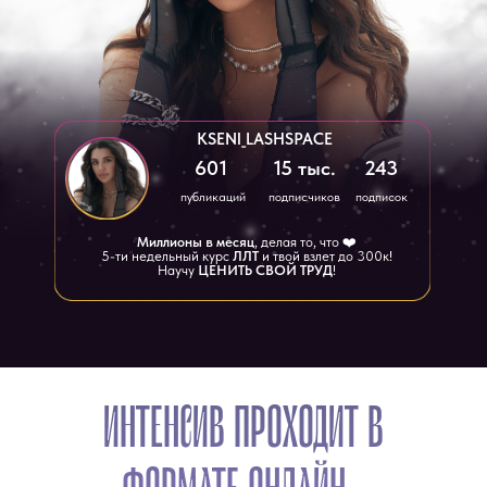
KSENI_LASHSPACE
601
15 тыс.
243
публикаций
подписчиков
подписок
Миллионы в месяц
, делая то, что ❤️
5-ти недельный курс
ЛЛТ
и твой взлет до 300к!
Научу
ЦЕНИТЬ СВОЙ ТРУД
!
ИНТЕНСИВ ПРОХОДИТ В
ФОРМАТЕ ОНЛАЙН -