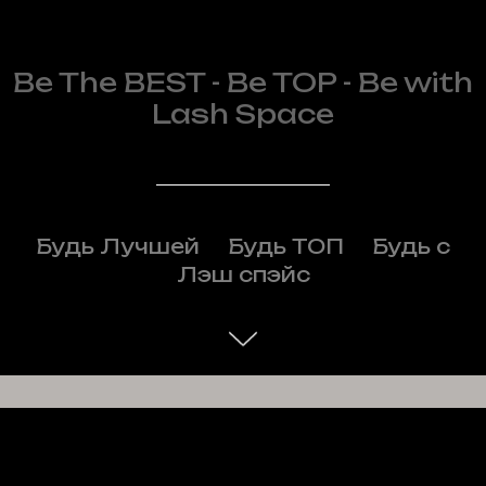
Be The BEST - Be TOP - Be with
Lash Space
Будь Лучшей
___
Будь ТОП
___
Будь с
Лэш спэйс