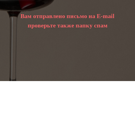
Вам отправлено письмо на E-mail
проверьте также папку спам